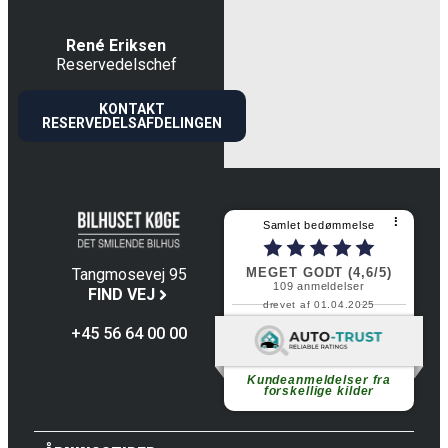
René Eriksen
Reservedelschef
KONTAKT
RESERVEDELSAFDELINGEN
⠇
Samlet bedømmelse
MEGET GODT (4,6/5)
Tangmosevej 95
109
anmeldelser
4600 Køge
FIND VEJ
drevet af 01.04.2025
+45 56 64 00 00
Fortsæt med at læse
Kundeanmeldelser fra
forskellige kilder