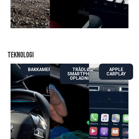
TEKNOLOGI
BAKKAMERA
TRÅDLØS
APPLE
SMARTPHONE
CARPLAY
OPLADNING