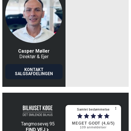
Casper Møller
Direktør & Ejer
KONTAKT
SALGSAFDELINGEN
⠇
Samlet bedømmelse
MEGET GODT (4,6/5)
Tangmosevej 95
109
anmeldelser
4600 Køge
FIND VEJ