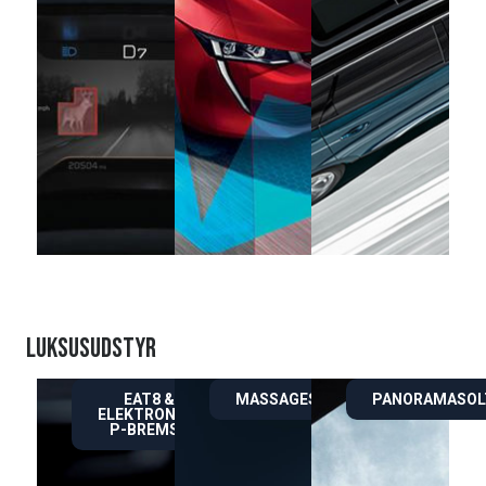
LUKSUSUDSTYR
EAT8 &
MASSAGESÆDER
PANORAMASOL
ELEKTRONISK
P-BREMSE