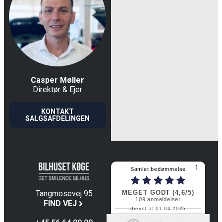
Casper Møller
Direktør & Ejer
KONTAKT
SALGSAFDELINGEN
⠇
Samlet bedømmelse
MEGET GODT (4,6/5)
Tangmosevej 95
109
anmeldelser
4600 Køge
FIND VEJ
drevet af 01.04.2025