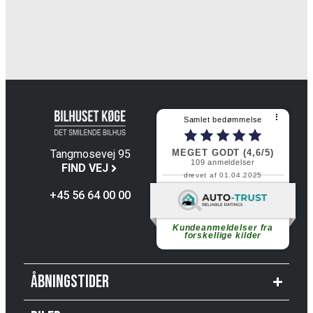
⠇
Samlet bedømmelse
MEGET GODT (4,6/5)
Tangmosevej 95
109
anmeldelser
4600 Køge
FIND VEJ
drevet af 01.04.2025
+45 56 64 00 00
Fortsæt med at læse
Kundeanmeldelser fra
forskellige kilder
Åbningstider