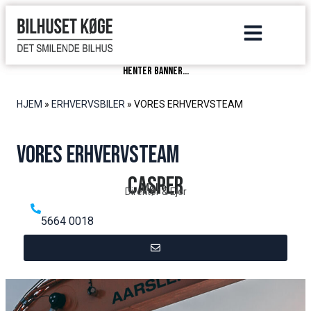
henter banner...
HJEM
»
ERHVERVSBILER
»
VORES ERHVERVSTEAM
Vores erhvervsteam
Casper
Møller
Direktør & Ejer
5664 0018