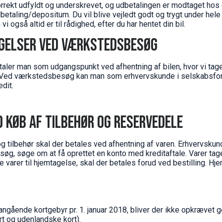
orrekt udfyldt og underskrevet, og udbetalingen er modtaget hos o
dbetaling/depositum. Du vil blive vejledt godt og trygt under hele
i også altid er til rådighed, efter du har hentet din bil.
ngelser ved værkstedsbesøg
er man som udgangspunkt ved afhentning af bilen, hvor vi tage
 Ved værkstedsbesøg kan man som erhvervskunde i selskabsfor
dit.
d køb af tilbehør og reservedele
g tilbehør skal der betales ved afhentning af varen. Erhvervskun
, søge om at få oprettet en konto med kreditaftale. Varer tages
le varer til hjemtagelse, skal der betales forud ved bestilling. Hj
angående kortgebyr pr. 1. januar 2018, bliver der ikke opkrævet 
rt og udenlandske kort).