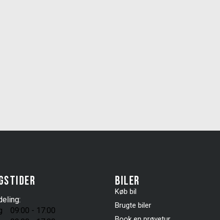
gstider
Biler
Køb bil
eling:
Brugte biler
g
09:00 - 17:00
Book en prøvetur