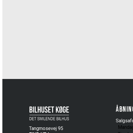
Åbnin
Salgsafd
Manda
Tangmosevej 95