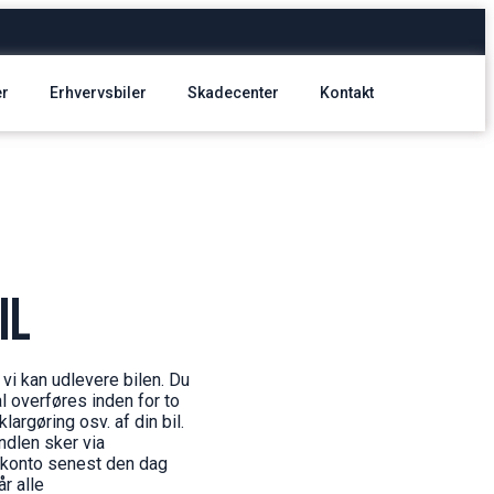
er
Erhvervsbiler
Skadecenter
Kontakt
il
 vi kan udlevere bilen. Du
l overføres inden for to
argøring osv. af din bil.
ndlen sker via
s konto senest den dag
år alle