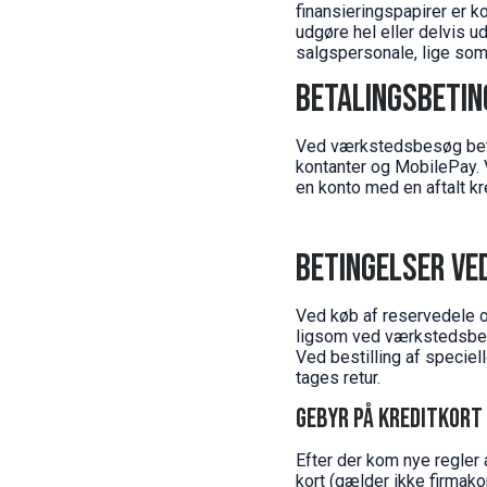
finansieringspapirer er k
udgøre hel eller delvis u
salgspersonale, lige som v
Betalingsbeti
Ved værkstedsbesøg betal
kontanter og MobilePay.
en konto med en aftalt kre
Betingelser ve
Ved køb af reservedele o
ligsom ved værkstedsbesøg
Ved bestilling af speciel
tages retur.
Gebyr på kreditkort
Efter der kom nye regler 
kort (gælder ikke firmako