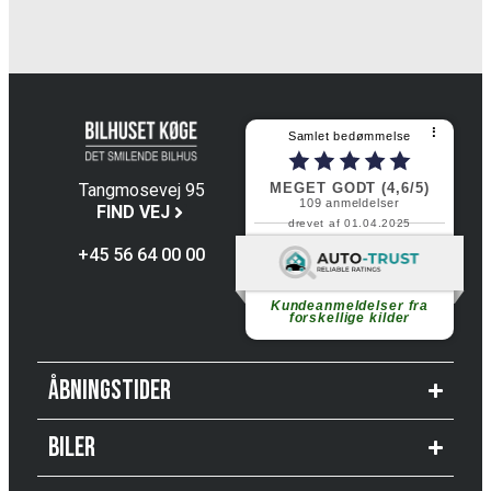
⠇
Samlet bedømmelse
MEGET GODT (4,6/5)
Tangmosevej 95
109
anmeldelser
4600 Køge
FIND VEJ
drevet af 01.04.2025
+45 56 64 00 00
Fortsæt med at læse
Kundeanmeldelser fra
forskellige kilder
Åbningstider
Biler