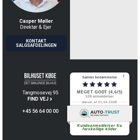
Casper Møller
Direktør & Ejer
KONTAKT
SALGSAFDELINGEN
⠇
Samlet bedømmelse
MEGET GODT (4,6/5)
Tangmosevej 95
109
anmeldelser
4600 Køge
FIND VEJ
drevet af 01.04.2025
+45 56 64 00 00
Fortsæt med at læse
Kundeanmeldelser fra
forskellige kilder