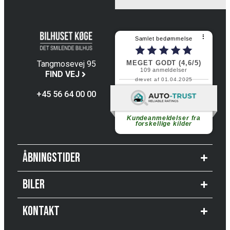
⠇
Samlet bedømmelse
MEGET GODT (4,6/5)
Tangmosevej 95
109
anmeldelser
4600 Køge
FIND VEJ
drevet af 01.04.2025
+45 56 64 00 00
Fortsæt med at læse
Kundeanmeldelser fra
forskellige kilder
Åbningstider
Biler
Kontakt