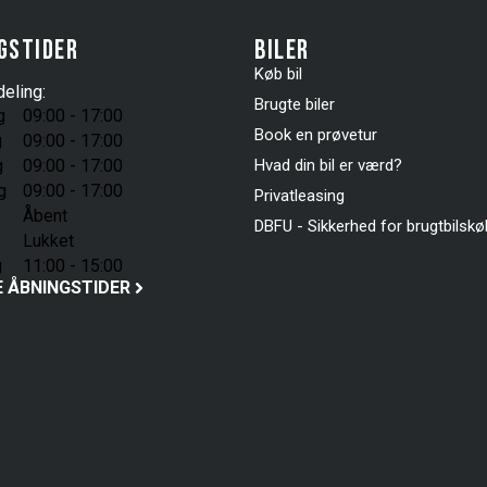
gstider
Biler
Køb bil
eling:
Brugte biler
g
09:00 - 17:00
Book en prøvetur
g
09:00 - 17:00
g
09:00 - 17:00
Hvad din bil er værd?
g
09:00 - 17:00
Privatleasing
Åbent
DBFU - Sikkerhed for brugtbilsk
Lukket
g
11:00 - 15:00
E ÅBNINGSTIDER