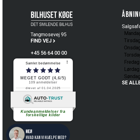
Åbnin
Salgsafd
Manda
Tangmosevej 95
Tirsda
4600 Køge
FIND VEJ
Onsda
+45 56 64 00 00
Torsda
Fredag
⠇
Samlet bedømmelse
Lørdag
Sønda
MEGET GODT (4,6/5)
SE ALL
109
anmeldelser
drevet af 01.04.2025
Fortsæt med at læse
Kundeanmeldelser fra
forskellige kilder