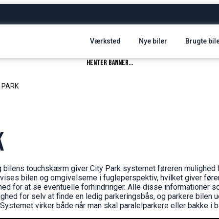
Værksted
Nye biler
Brugte bil
henter banner...
Y PARK
K
 bilens touchskærm giver City Park systemet føreren mulighed f
vises bilen og omgivelserne i fugleperspektiv, hvilket giver før
d for at se eventuelle forhindringer. Alle disse informationer s
ighed for selv at finde en ledig parkeringsbås, og parkere bilen
Systemet virker både når man skal paralelparkere eller bakke i 