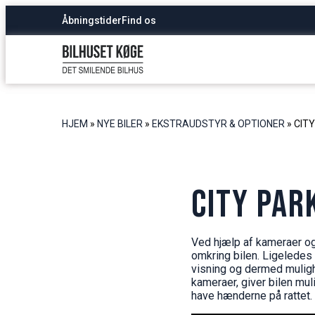
Åbningstider
Find os
HJEM
»
NYE BILER
»
EKSTRAUDSTYR & OPTIONER
»
CIT
CITY PAR
Ved hjælp af kameraer og
omkring bilen. Ligeledes 
visning og dermed mulighe
kameraer, giver bilen mul
have hænderne på rattet. 