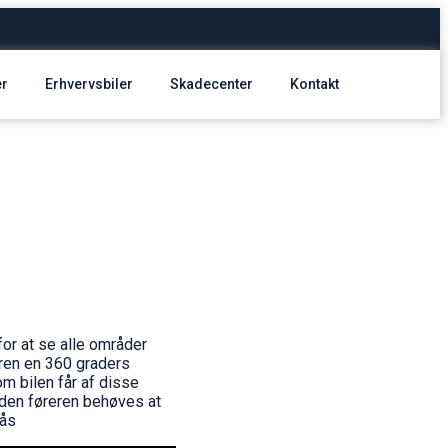
er
Erhvervsbiler
Skadecenter
Kontakt
or at se alle områder
eren en 360 graders
om bilen får af disse
 uden føreren behøves at
bås