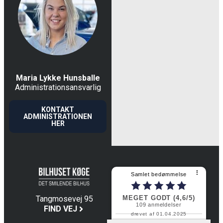
Maria Lykke Hunsballe
Administrationsansvarlig
KONTAKT
ADMINISTRATIONEN
HER
⠇
Samlet bedømmelse
MEGET GODT (4,6/5)
Tangmosevej 95
109
anmeldelser
4600 Køge
FIND VEJ
drevet af 01.04.2025