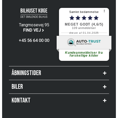
⠇
Samlet bedømmelse
MEGET GODT (4,6/5)
Tangmosevej 95
109
anmeldelser
4600 Køge
FIND VEJ
drevet af 01.04.2025
+45 56 64 00 00
Fortsæt med at læse
Kundeanmeldelser fra
forskellige kilder
Åbningstider
Biler
Kontakt