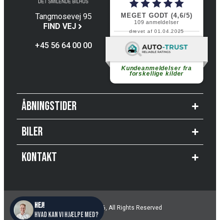
MEGET GODT (4,6/5)
Tangmosevej 95
109
anmeldelser
4600 Køge
FIND VEJ
drevet af 01.04.2025
+45 56 64 00 00
Fortsæt med at læse
Kundeanmeldelser fra
forskellige kilder
Åbningstider
Biler
Kontakt
© Copyright 2026, All Rights Reserved