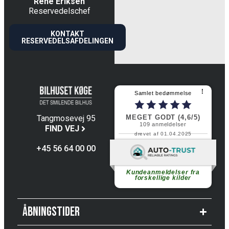
René Eriksen
Reservedelschef
KONTAKT
RESERVEDELSAFDELINGEN
⠇
Samlet bedømmelse
MEGET GODT (4,6/5)
Tangmosevej 95
109
anmeldelser
4600 Køge
FIND VEJ
drevet af 01.04.2025
+45 56 64 00 00
Fortsæt med at læse
Kundeanmeldelser fra
forskellige kilder
Åbningstider