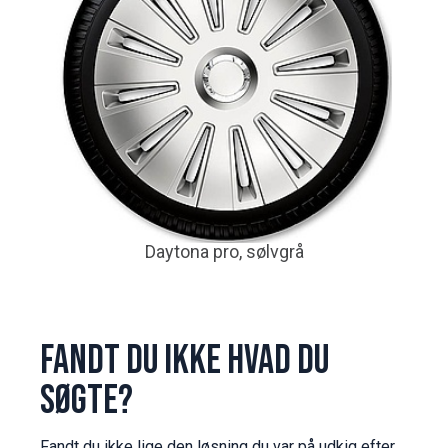
Daytona pro, sølvgrå
Fandt du ikke hvad du
søgte?
Fandt du ikke lige den løsning du var på udkig efter,