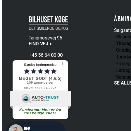
Åbnin
Salgsafd
Manda
Tangmosevej 95
Tirsda
4600 Køge
FIND VEJ
Onsda
+45 56 64 00 00
Torsda
Fredag
⠇
Samlet bedømmelse
Lørdag
Sønda
MEGET GODT (4,6/5)
SE ALL
109
anmeldelser
drevet af 01.04.2025
Fortsæt med at læse
Kundeanmeldelser fra
forskellige kilder