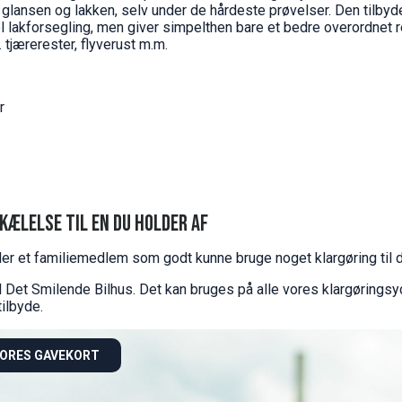
i glansen og lakken, selv under de hårdeste prøvelser. Den tilby
l lakforsegling, men giver simpelthen bare et bedre overordnet 
 tjærerester, flyverust m.m.
r
kælelse til en du holder af
ler et familiemedlem som godt kunne bruge noget klargøring til d
l Det Smilende Bilhus. Det kan bruges på alle vores klargøringsy
tilbyde.
VORES GAVEKORT