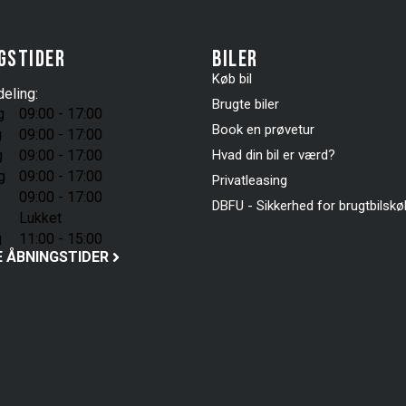
gstider
Biler
Køb bil
eling:
Brugte biler
g
09:00 - 17:00
Book en prøvetur
g
09:00 - 17:00
g
09:00 - 17:00
Hvad din bil er værd?
g
09:00 - 17:00
Privatleasing
09:00 - 17:00
DBFU - Sikkerhed for brugtbilsk
Lukket
g
11:00 - 15:00
E ÅBNINGSTIDER