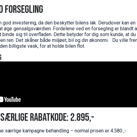
ed forsegling
n god investering, da den beskytter bilens lak. Derudover kan en 
at øge gensalgsværdien. Fordelene ved en forsegling er blandt an
t binde sig til overfladen. Dette betyder for dig som kunde, at du
ilen ren. Det skåner både miljøet, bil og din økonomi. Du ville f
en billigste vask, for at holde bilen flot.
g
n særlige rabatkode: 2.895,-
ne særlige kampagne behandling – normal prisen er 4.580 ,-