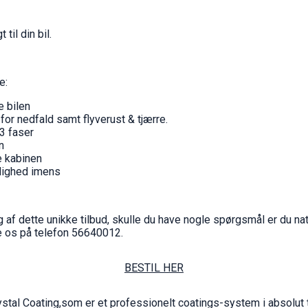
 til din bil.
e:
e bilen
or nedfald samt flyverust & tjærre.
3 faser
n
e kabinen
ådighed imens
ig af dette unikke tilbud, skulle du have nogle spørgsmål er du nat
e os på telefon 56640012.
BESTIL HER
ystal Coating,som er et professionelt coatings-system i absolut