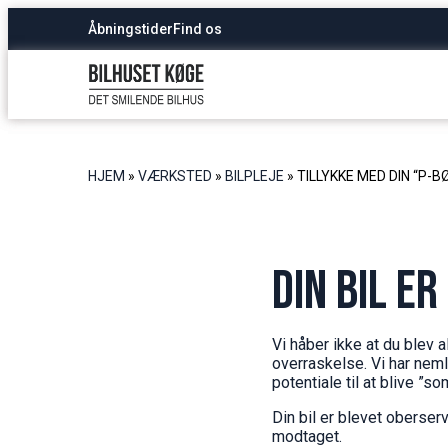
Åbningstider
Find os
HJEM
»
VÆRKSTED
»
BILPLEJE
»
TILLYKKE MED DIN “P-B
Din bil e
Vi håber ikke at du blev
overraskelse. Vi har nemli
potentiale til at blive ”so
Din bil er blevet oberserv
modtaget.