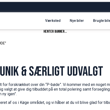
Værksted
Nye biler
Brugte bil
henter banner...
ØDE”
r unik & særligt udvalgt
 alt for forskrækket over din “P-bøde”. Vi kommer med en noget 
g valgt at give dig tilbuddet på en total polering samt forsegling 
m ny igen”.
eret af os i Køge området, og vi håber at du vil blive glad for ti