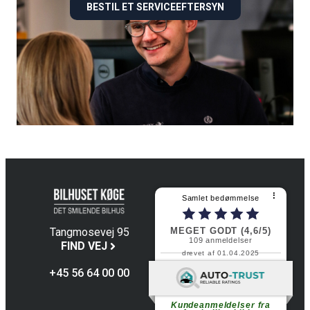
BESTIL ET SERVICEEFTERSYN
⠇
Samlet bedømmelse
MEGET GODT (4,6/5)
Tangmosevej 95
109
anmeldelser
4600 Køge
FIND VEJ
drevet af 01.04.2025
+45 56 64 00 00
Fortsæt med at læse
Kundeanmeldelser fra