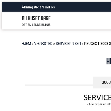
Åbningstider
Find os
HJEM
»
VÆRKSTED
»
SERVICEPRISER
»
PEUGEOT 3008 
H
3008