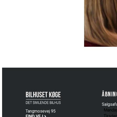
Åbnin
Salgsafd
Manda
Tangmosevej 95
Tirsda
4600 Køge
FIND VEJ