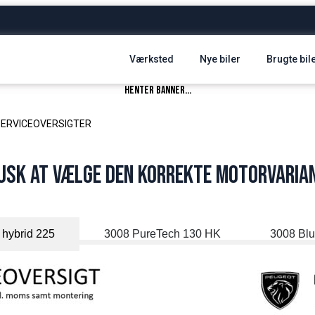
Værksted
Nye biler
Brugte bil
henter banner...
SERVICEOVERSIGTER
usk at vælge den korrekte motorvaria
 hybrid 225
3008 PureTech 130 HK
3008 Bl