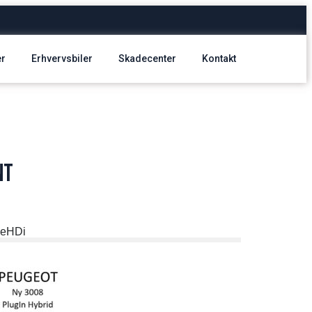
er
Erhvervsbiler
Skadecenter
Kontakt
nt
ueHDi