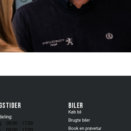
gstider
Biler
Køb bil
eling:
Brugte biler
g
09:00 - 17:00
Book en prøvetur
g
09:00 - 17:00