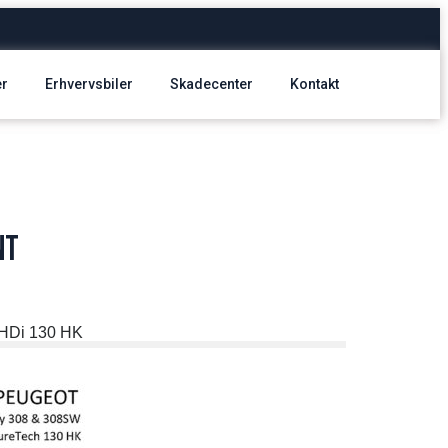
er
Erhvervsbiler
Skadecenter
Kontakt
nt
HDi 130 HK