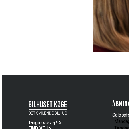
Åbnin
Salgsafd
Manda
Tangmosevej 95
Tirsda
4600 Køge
FIND VEJ