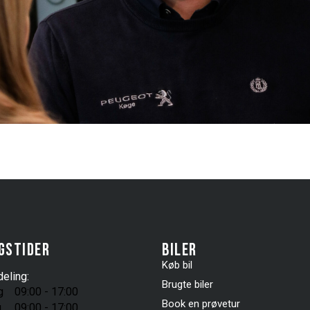
gstider
Biler
Køb bil
eling:
Brugte biler
g
09:00 - 17:00
Book en prøvetur
g
09:00 - 17:00