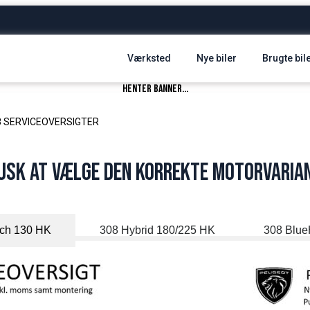
Værksted
Nye biler
Brugte bil
henter banner...
8 SERVICEOVERSIGTER
usk at vælge den korrekte motorvaria
ch 130 HK
308 Hybrid 180/225 HK
308 Blue