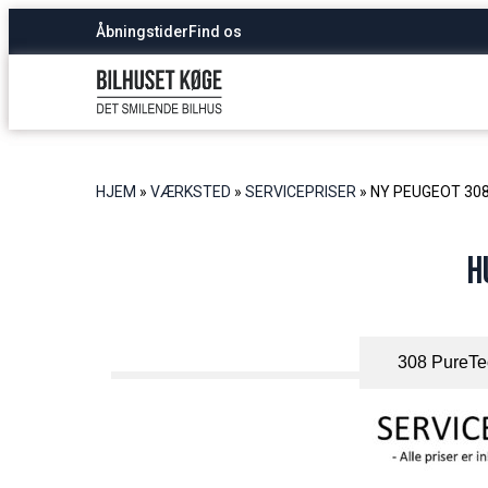
Åbningstider
Find os
HJEM
»
VÆRKSTED
»
SERVICEPRISER
»
NY PEUGEOT 30
H
308 PureTe