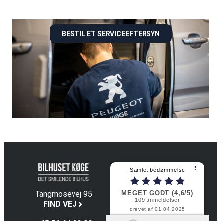
BESTIL ET SERVICEEFTERSYN
⠇
Samlet bedømmelse
MEGET GODT (4,6/5)
Tangmosevej 95
109
anmeldelser
4600 Køge
FIND VEJ
drevet af 01.04.2025