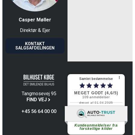
Casper Møller
Direktør & Ejer
KONTAKT
SALGSAFDELINGEN
⠇
Samlet bedømmelse
MEGET GODT (4,6/5)
Tangmosevej 95
109
anmeldelser
4600 Køge
FIND VEJ
drevet af 01.04.2025
+45 56 64 00 00
Fortsæt med at læse
Kundeanmeldelser fra
forskellige kilder