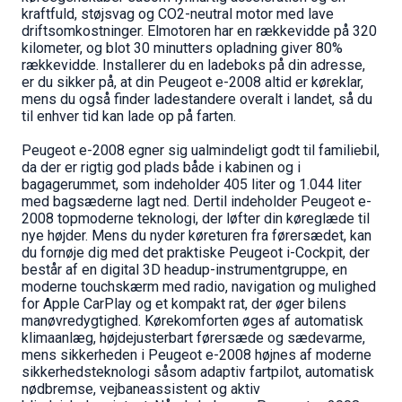
kraftfuld, støjsvag og CO2-neutral motor med lave
driftsomkostninger. Elmotoren har en rækkevidde på 320
kilometer, og blot 30 minutters opladning giver 80%
rækkevidde. Installerer du en ladeboks på din adresse,
er du sikker på, at din Peugeot e-2008 altid er køreklar,
mens du også finder ladestandere overalt i landet, så du
til enhver tid kan lade op på farten.
Peugeot e-2008 egner sig ualmindeligt godt til familiebil,
da der er rigtig god plads både i kabinen og i
bagagerummet, som indeholder 405 liter og 1.044 liter
med bagsæderne lagt ned. Dertil indeholder Peugeot e-
2008 topmoderne teknologi, der løfter din køreglæde til
nye højder. Mens du nyder køreturen fra førersædet, kan
du fornøje dig med det praktiske Peugeot i-Cockpit, der
består af en digital 3D headup-instrumentgruppe, en
moderne touchskærm med radio, navigation og mulighed
for Apple CarPlay og et kompakt rat, der øger bilens
manøvredygtighed. Kørekomforten øges af automatisk
klimaanlæg, højdejusterbart førersæde og sædevarme,
mens sikkerheden i Peugeot e-2008 højnes af moderne
sikkerhedsteknologi såsom adaptiv fartpilot, automatisk
nødbremse, vejbaneassistent og aktiv