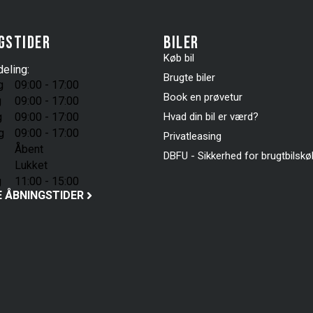
gstider
Biler
Køb bil
eling:
Brugte biler
g
09:00 - 17:00
Book en prøvetur
g
09:00 - 17:00
g
09:00 - 17:00
Hvad din bil er værd?
g
09:00 - 17:00
Privatleasing
Åbent
DBFU - Sikkerhed for brugtbilsk
Lukket
g
11:00 - 15:00
E ÅBNINGSTIDER