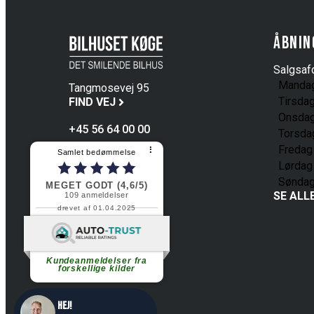
Åbnin
Salgsafd
Manda
Tangmosevej 95
Tirsda
4600 Køge
FIND VEJ
Onsda
+45 56 64 00 00
Torsda
Fredag
⠇
Samlet bedømmelse
Lørdag
Sønda
MEGET GODT (4,6/5)
SE ALL
109
anmeldelser
drevet af 01.04.2025
Fortsæt med at læse
Kundeanmeldelser fra
forskellige kilder