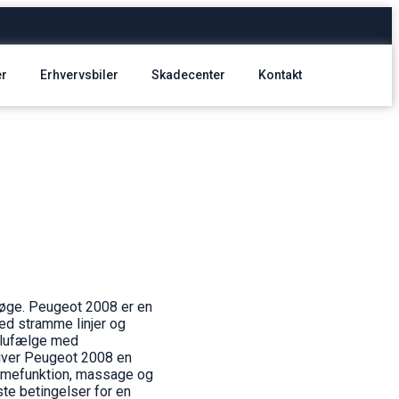
er
Erhvervsbiler
Skadecenter
Kontakt
 Køge. Peugeot 2008 er en
med stramme linjer og
 alufælge med
giver Peugeot 2008 en
armefunktion, massage og
ste betingelser for en