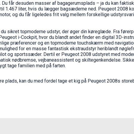
. Du får desuden masser af bagagerumsplads – ja du kan faktisk 
op til 1.467 liter, hvis du lægger bagsæderne ned. Peugeot 2008
motor, og du får ligeledes frit valg mellem forskellige udstyrsvar
u sikret topmoderne udstyr, der øger din køreglæde. Fra fører
Peugeot i-Cockpit, hvor du blandt andet finder en digital 3D-ins
sonlige præferencer og en topmoderne touchskærm med navigatio
ulighed for en masse fantastisk ekstraudstyr heriblandt nøglefri
pilot og sportssæder. Dertil er Peugeot 2008 udstyret med mod
tisk nødbremse, vejbaneassistent og skiltegenkendelse. Sikk
trygt tage familien med på farten.
re plads, kan du med fordel tage et kig på Peugeot 2008s store