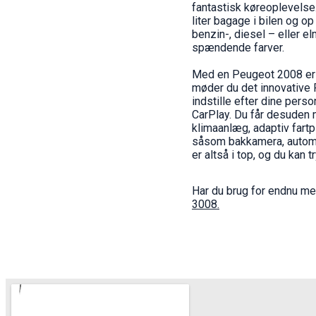
fantastisk køreoplevelse
liter bagage i bilen og 
benzin-, diesel – eller el
spændende farver.
Med en Peugeot 2008 er d
møder du det innovative 
indstille efter dine per
CarPlay. Du får desuden m
klimaanlæg, adaptiv fart
såsom bakkamera, automa
er altså i top, og du kan 
Har du brug for endnu me
3008
.