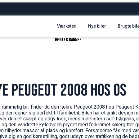
Værksted
Nye biler
Brugte bil
henter banner...
ye Peugeot 2008 hos os
tor, rummelig bil, finder du den lækre Peugeot 2008 hos Peugeot
g den egner sig perfekt til familiebil. Bilen har et unikt design 
iver den et skarpt og edgy look, mens rudelister i sort højglans,
og den vandrette kølerhjelm prydet med forkromet kølergitter 
nen tilbyder masser af plads og komfort. Forsæderne fås med v
 give dig en god kørestilling, godt udsyn over trafikken og de bed