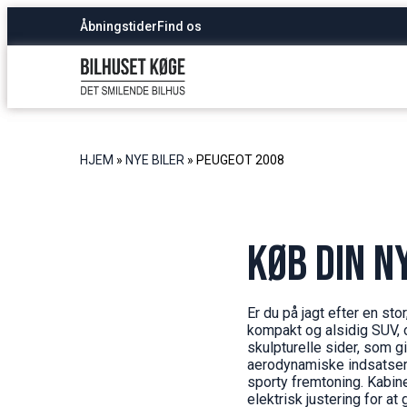
Åbningstider
Find os
HJEM
»
NYE BILER
»
PEUGEOT 2008
Køb din n
Er du på jagt efter en s
kompakt og alsidig SUV, o
skulpturelle sider, som g
aerodynamiske indsatser 
sporty fremtoning. Kabi
elektrisk justering for at