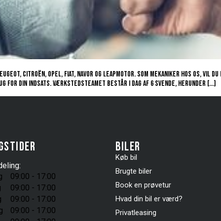
eot, Citroën, Opel, Fiat, Navor og Leapmotor. Som mekaniker hos os, vil du 
brug for din indsats. Værkstedsteamet består i dag af 6 svende, herunder […]
gstider
Biler
Køb bil
eling:
Brugte biler
g
09:00 - 17:00
Book en prøvetur
g
09:00 - 17:00
g
09:00 - 17:00
Hvad din bil er værd?
g
09:00 - 17:00
Privatleasing