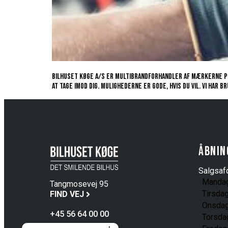
Bilhuset Køge A/S er multibrandforhandler af mærkerne Peug
at tage imod dig. Mulighederne er gode, hvis du vil. Vi har 
Åbnin
Salgsafd
Manda
Tangmosevej 95
Tirsda
4600 Køge
FIND VEJ
Onsda
+45 56 64 00 00
Torsda