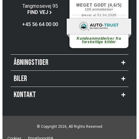
MEGET GODT (4,6/5)
Tangmosevej 95
109
anmeldelser
4600 Køge
FIND VEJ
drevet af 01.04.2025
+45 56 64 00 00
Fortsæt med at læse
Kundeanmeldelser fra
forskellige kilder
Åbningstider
Biler
Kontakt
© Copyright 2026, All Rights Reserved
Cookies
·
Privatlivspolitik