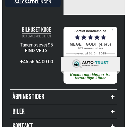
SALGSAFDELINGEN
⠇
Samlet bedømmelse
MEGET GODT (4,6/5)
Tangmosevej 95
109
anmeldelser
4600 Køge
FIND VEJ
drevet af 01.04.2025
+45 56 64 00 00
Fortsæt med at læse
Kundeanmeldelser fra
forskellige kilder
Åbningstider
Biler
Kontakt