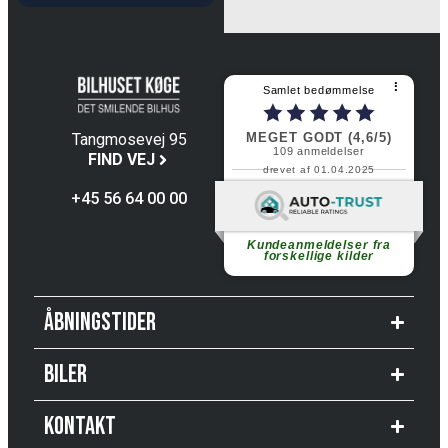
⠇
Samlet bedømmelse
MEGET GODT (4,6/5)
Tangmosevej 95
109
anmeldelser
4600 Køge
FIND VEJ
drevet af 01.04.2025
+45 56 64 00 00
Fortsæt med at læse
Kundeanmeldelser fra
forskellige kilder
Åbningstider
Biler
Kontakt